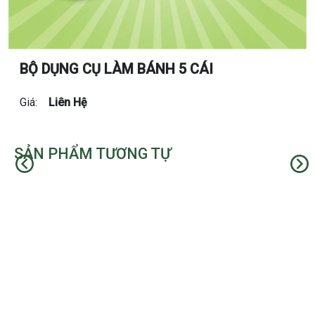
BỘ DỤNG CỤ LÀM BÁNH 5 CÁI
Giá:
Liên Hệ
SẢN PHẨM TƯƠNG TỰ
Trước
Kế t