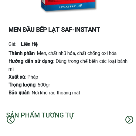
MEN ĐẦU BẾP LẠT SAF-INSTANT
Giá:
Liên Hệ
Thành phần
: Men, chất nhũ hóa, chất chống oxi hóa
Hướng dẫn sử dụng
: Dùng trong chế biến các loại bánh
mì
Xuất xứ
: Pháp
Trọng lượng
: 500gr
Bảo quản
: Nơi khô ráo thoáng mát
SẢN PHẨM TƯƠNG TỰ
Trước
Kế t