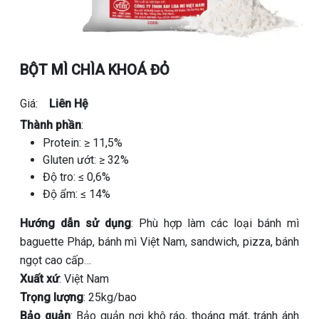
BỘT MÌ CHÌA KHOÁ ĐỎ
Giá:
Liên Hệ
Thành phần
:
Protein: ≥ 11,5%
Gluten ướt: ≥ 32%
Độ tro: ≤ 0,6%
Độ ẩm: ≤ 14%
Hướng dẫn sử dụng
: Phù hợp làm các loại bánh mì
baguette Pháp, bánh mì Việt Nam, sandwich, pizza, bánh
ngọt cao cấp…
Xuất xứ
: Việt Nam
Trọng lượng
: 25kg/bao
Bảo quản
: Bảo quản nơi khô ráo, thoáng mát, tránh ánh